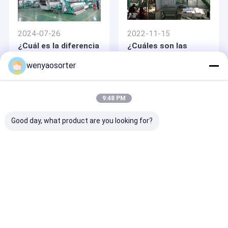
2024-07-26
2022-11-15
¿Cuál es la diferencia
¿Cuáles son las
entre un clasificador
características del
óptico de tipo
pequeño clasificador
wenyaosorter
parachute y un
de color de arroz?
clasificador óptico
tipo correa
9:48 PM
Good day, what product are you looking for?
2021-11-01
2023-09-02
¿Cómo depurar el
Invitación para la
clasificador de
exposición de Bursa
colores?
en Turquía -Wenyao
Color Sorter
Inicio
Mapa del Sitio
Desktop Site