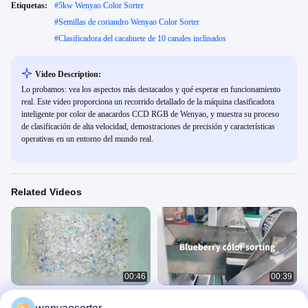
Etiquetas:
#
5kw Wenyao Color Sorter
#
Semillas de coriandro Wenyao Color Sorter
#
Clasificadora del cacahuete de 10 canales inclinados
Video Description:
Lo probamos: vea los aspectos más destacados y qué esperar en funcionamiento
real. Este video proporciona un recorrido detallado de la máquina clasificadora
inteligente por color de anacardos CCD RGB de Wenyao, y muestra su proceso
de clasificación de alta velocidad, demostraciones de precisión y características
operativas en un entorno del mundo real.
Related Videos
00:46
00:39
Canales inclinados plásticos ópticos
Vidíos de clasificación de arándanos