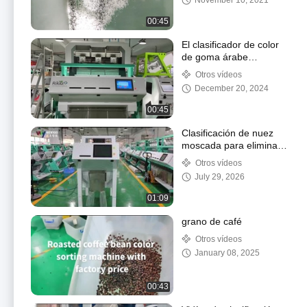
November 10, 2021
blanco
00:45
El clasificador de color
de goma árabe
prestaciones estables
Otros vídeos
garantizadas
December 20, 2024
00:45
Clasificación de nuez
moscada para eliminar
aflatoxinas
Otros vídeos
July 29, 2026
01:09
grano de café
Otros vídeos
January 08, 2025
00:43