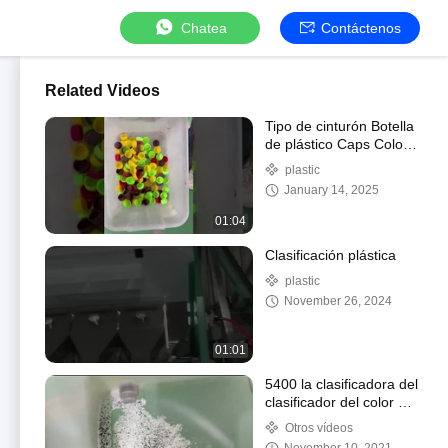
Chatea
Contáctenos
Related Videos
Tipo de cinturón Botella
de plástico Caps Color
Sorting Machine
plastic
January 14, 2025
01:04
Clasificación plástica
plastic
November 26, 2024
01:01
5400 la clasificadora del
clasificador del color de
la sal del canal inclinado
Otros vídeos
1 separa el negro del