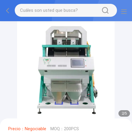
2
/
5
Precio：Negociable
MOQ：200PCS