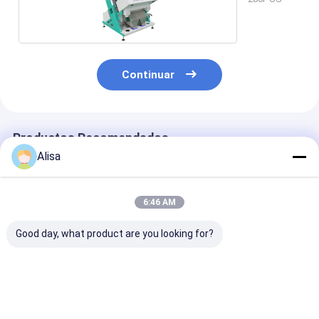
Continuar
Productos Recomendados
Alisa
6:46 AM
Good day, what product are you looking for?
Clasificadora de
WENYAO Sortador de
Clasificador d
Color de Granos
color de mijo
de arroz de alt
Inteligente WENYAO
económico CCD
precisión, má
CCD de 512 Canales
Sortado óptico para
separadora de