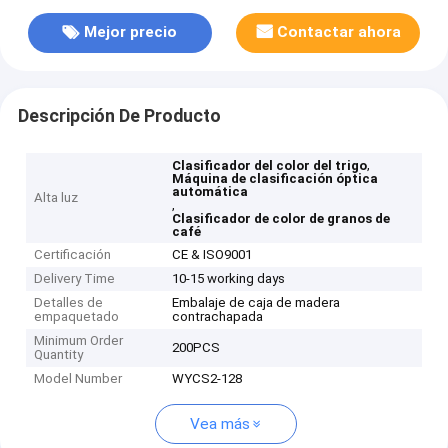
Mejor precio
Contactar ahora
Descripción De Producto
,
Clasificador del color del trigo
Máquina de clasificación óptica
automática
Alta luz
,
Clasificador de color de granos de
café
Certificación
CE & ISO9001
Delivery Time
10-15 working days
Detalles de
Embalaje de caja de madera
empaquetado
contrachapada
Minimum Order
200PCS
Quantity
Model Number
WYCS2-128
Vea más